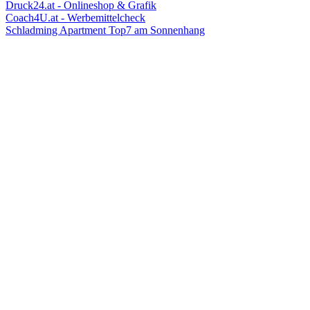
Druck24.at - Onlineshop & Grafik
Coach4U.at - Werbemittelcheck
Schladming Apartment Top7 am Sonnenhang