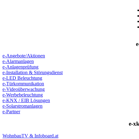
e
e-Angebote/Aktionen
e-Alarmanlagen
e-Anlagenprüfung
e-Installation & Störungsdienst
e-LED Beleuchtung
e-Türkommunikation
e-Videoüberwachung
e-Werbebeleuchtung
e-KNX / EIB Lösungen
e-Solarstromanlagen
e-Partner
e-xk
WohnbauTV & Infoboard.at